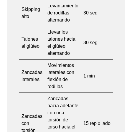
Levantamiento
Skipping
de rodillas
30 seg
alto
alternando
Llevar los
Talones
talones hacia
30 seg
al glúteo
el glúteo
alternando
Movimientos
Zancadas
laterales con
1 min
laterales
flexión de
rodillas
Zancadas
hacia adelante
con una
Zancadas
torsión de
con
15 rep x lado
torso hacia el
torsión